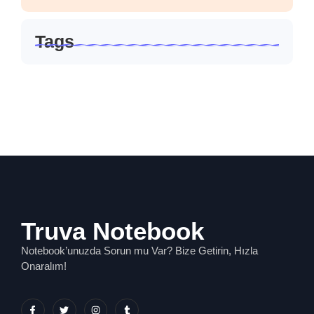
Tags
Truva Notebook
Notebook’unuzda Sorun mu Var? Bize Getirin, Hızla
Onaralım!