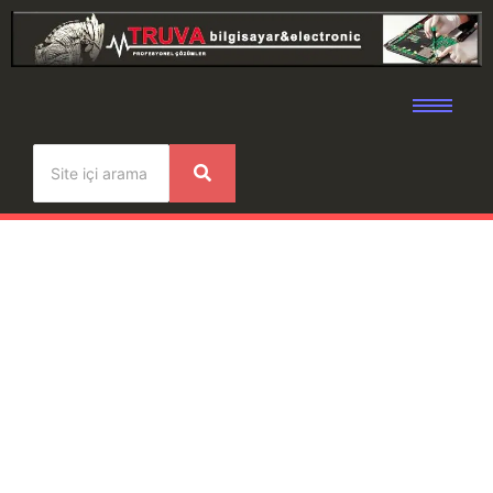
Toshiba C855-L855-C850-
C855 Görüntü Gelmeme
Problemi Çözüldü.