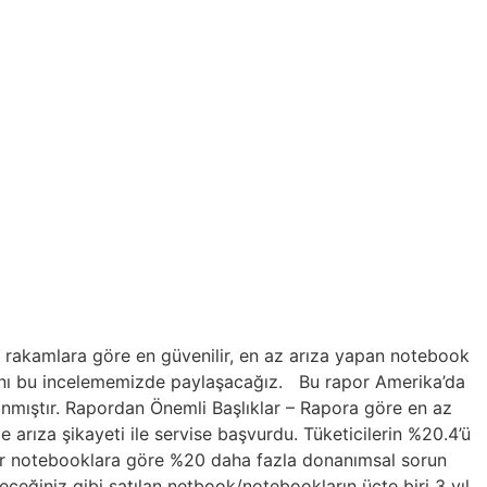
en rakamlara göre en güvenilir, en az arıza yapan notebook
arını bu incelememizde paylaşacağız. Bu rapor Amerika’da
anmıştır. Rapordan Önemli Başlıklar – Rapora göre en az
 arıza şikayeti ile servise başvurdu. Tüketicilerin %20.4’ü
’lar notebooklara göre %20 daha fazla donanımsal sorun
leceğiniz gibi satılan netbook/notebookların üçte biri 3 yıl