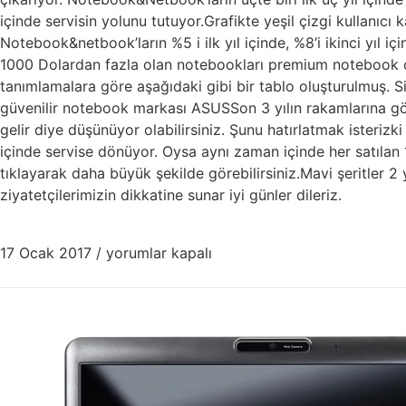
içinde servisin yolunu tutuyor.Grafikte yeşil çizgi kullanıcı k
Notebook&netbook’ların %5 i ilk yıl içinde, %8’i ikinci yıl i
1000 Dolardan fazla olan notebookları premium notebook ola
tanımlamalara göre aşağıdaki gibi bir tablo oluşturulmuş. 
güvenilir notebook markası ASUSSon 3 yılın rakamlarına gör
gelir diye düşünüyor olabilirsiniz. Şunu hatırlatmak isteriz
içinde servise dönüyor. Oysa aynı zaman içinde her satılan
tıklayarak daha büyük şekilde görebilirsiniz.Mavi şeritler 2 y
ziyatetçilerimizin dikkatine sunar iyi günler dileriz.
17 Ocak 2017
/
yorumlar kapalı