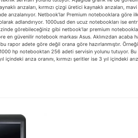
aynaklı arızaları, kırmızı çizgi üretici kaynaklı arızaları, ma
çinde arızalanıyor. Netbook’lar Premium notebooklara göre ilk
rak adlandırıyor. 1000usd den ucuz notebookları ise entry l
Sizinde görebileceğiniz gibi netbook’lar premium notebookla
e en güvenilir notebook markası Asus. Aklınızdan acaba han
ki bu rapor adete göre değil orana göre hazırlanmıştır. Örneğ
 1000 hp notebooktan 256 adeti servisin yolunu tutuyor. Bu
ıl içindeki arıza oranını, kırmızı şeritler ise 3 yıl içindeki 