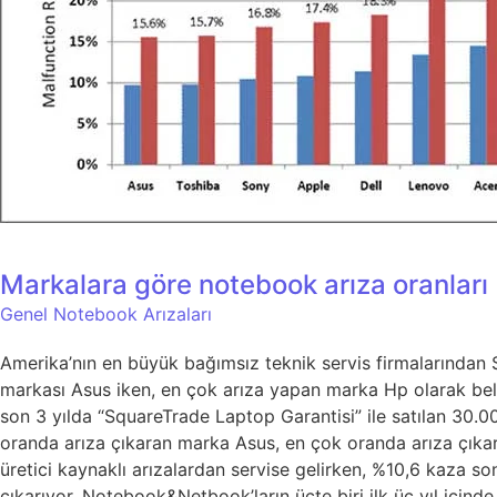
Markalara göre notebook arıza oranları
Genel Notebook Arızaları
Amerika’nın en büyük bağımsız teknik servis firmalarından Sq
markası Asus iken, en çok arıza yapan marka Hp olarak beli
son 3 yılda “SquareTrade Laptop Garantisi” ile satılan 30.
oranda arıza çıkaran marka Asus, en çok oranda arıza çıkaran
üretici kaynaklı arızalardan servise gelirken, %10,6 kaza 
çıkarıyor. Notebook&Netbook’ların üçte biri ilk üç yıl içinde