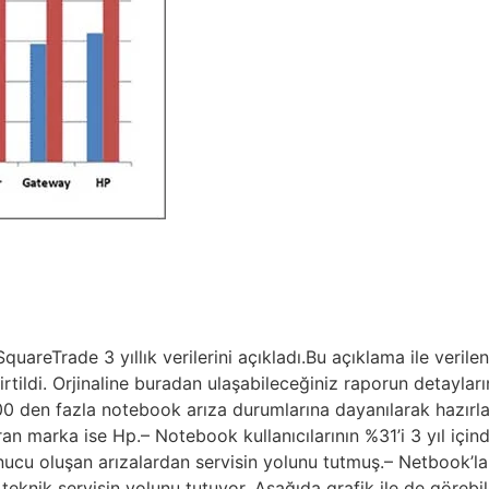
uareTrade 3 yıllık verilerini açıkladı.Bu açıklama ile veril
rtildi. Orjinaline buradan ulaşabileceğiniz raporun detayl
000 den fazla notebook arıza durumlarına dayanılarak hazırl
 marka ise Hp.– Notebook kullanıcılarının %31’i 3 yıl içinde
sonucu oluşan arızalardan servisin yolunu tutmuş.– Netbook
 teknik servisin yolunu tutuyor. Aşağıda grafik ile de görebi