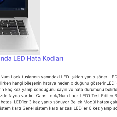
nda LED Hata Kodları
m Lock tuşlarının yanındaki LED ışıkları yanıp söner. LED’l
ilirken hangi bileşenin hataya neden olduğunu gösterir.LED’
kların kaç kez yanıp söndüğünü sayın ve hata durumunu belirl
izde fayda vardır. Caps Lock/Num Lock LED’i Test Edilen 
atası LED’ler 3 kez yanıp sönüyor Bellek Modül hatası çalı
Sistem kartı Genel sistem kartı arızası LED’ler 6 kez yanıp