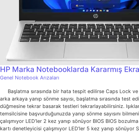
HP Marka Notebooklarda Kararmış Ekra
Genel Notebook Arızaları
Başlatma sırasında bir hata tespit edilirse Caps Lock ve Nu
arka arkaya yanıp sönme sayısı, başlatma sırasında test ed
düğmesine tekrar basarak testleri tekrarlayabilirsiniz. Işı
temsilcisine başvurduğunuzda yanıp sönme sayısını bilmen
çalışmıyor LED’ler 2 kez yanıp sönüyor BIOS BIOS bozulma h
kartı denetleyicisi çalışmıyor LED’ler 5 kez yanıp sönüyor 