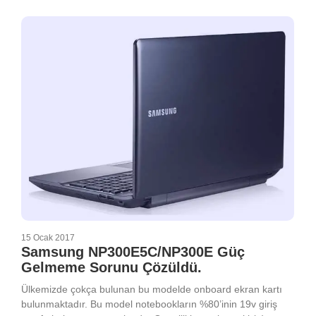
15 Ocak 2017
Samsung NP300E5C/NP300E Güç
Gelmeme Sorunu Çözüldü.
Ülkemizde çokça bulunan bu modelde onboard ekran kartı
bulunmaktadır. Bu model notebookların %80’inin 19v giriş